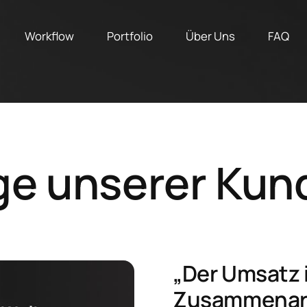
Workflow
Portfolio
Über Uns
FAQ
Kon
lge unserer Ku
„Der Umsatz is
Zusammen­arb