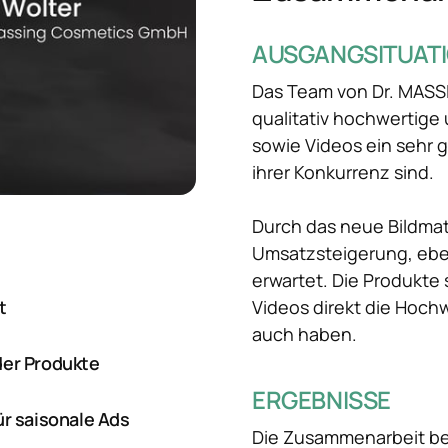
AUSGANGSITUAT
Das Team von Dr. MASSI
qualitativ hochwertige 
sowie Videos ein sehr g
ihrer Konkurrenz sind.

Durch das neue Bildmate
Umsatzsteigerung, ebe
erwartet. Die Produkte s
Videos direkt die Hochwe
t
auch haben.
der Produkte
ERGEBNISSE
ür saisonale Ads
Die Zusammenarbeit be