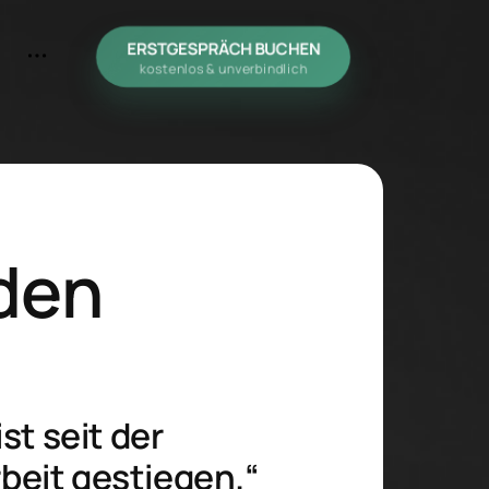
ERSTGESPRÄCH BUCHEN
kostenlos & unverbindlich
taktiere uns
nden
t seit der 
eit gestiegen.“